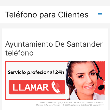
Ir
al
Teléfono para Clientes
contenido
Main
Men
Ayuntamiento De Santander
teléfono