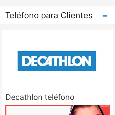
Ir
al
Teléfono para Clientes
contenido
Main
Men
Decathlon teléfono