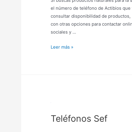
Si buscas productos naturales para la s
el número de teléfono de Actibios que
consultar disponibilidad de productos,
con otras opciones para contactar onli
sociales y …
Teléfonos
Leer más »
Actibios
Teléfonos Sef