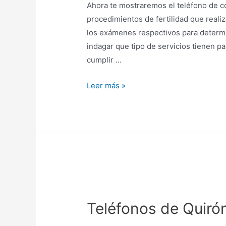
Ahora te mostraremos el teléfono de c
procedimientos de fertilidad que reali
los exámenes respectivos para determin
indagar que tipo de servicios tienen p
cumplir …
Teléfonos
Leer más »
Sef
Teléfonos de Quiró