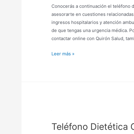
Conocerás a continuación el teléfono 
asesorarte en cuestiones relacionadas
ingresos hospitalarios y atención ambul
de que tengas una urgencia médica. Por 
contactar online con Quirón Salud, ta
Teléfonos
Leer más »
de
Quirón
Salud
Teléfono Dietética 