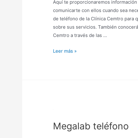
Aquí te proporcionaremos información 
comunicarte con ellos cuando sea nece
de teléfono de la Clínica Cemtro para q
sobre sus servicios. También conocerás
Cemtro a través de las …
Clínica
Leer más »
Cemtro
teléfono
Megalab teléfono