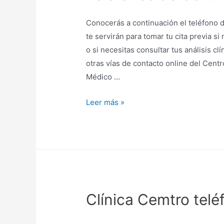
Conocerás a continuación el teléfono 
te servirán para tomar tu cita previa s
o si necesitas consultar tus análisis clí
otras vías de contacto online del Cent
Médico …
Teléfonos
Leer más »
de
Centro
Médico
Imq
Colón
Clínica Cemtro telé