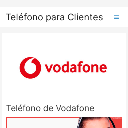
Ir
al
Teléfono para Clientes
contenido
Main
Men
Teléfono de Vodafone