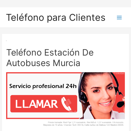
Ir
al
Teléfono para Clientes
contenido
Main
Men
Teléfono Estación De
Autobuses Murcia