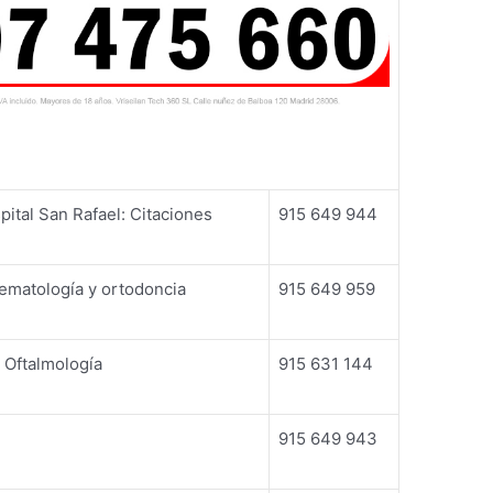
ital San Rafael: Citaciones
915 649 944
hematología y ortodoncia
915 649 959
, Oftalmología
915 631 144
915 649 943