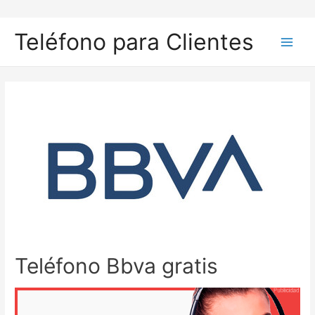
Ir
al
Teléfono para Clientes
contenido
Main
Men
Teléfono Bbva gratis