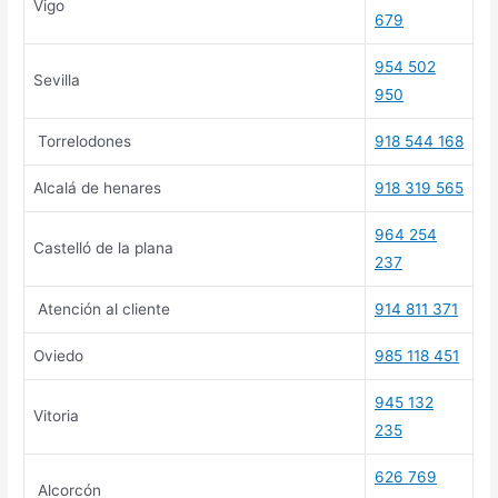
Vigo
679
954 502
Sevilla
950
Torrelodones
918 544 168
Alcalá de henares
918 319 565
964 254
Castelló de la plana
237
Atención al cliente
914 811 371
Oviedo
985 118 451
945 132
Vitoria
235
626 769
Alcorcón