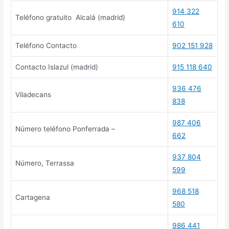
914 322
Teléfono gratuito Alcalá (madrid)
610
Teléfono Contacto
902 151 928
Contacto Islazul (madrid)
915 118 640
936 476
Viladecans
838
987 406
Número teléfono Ponferrada –
662
937 804
Número, Terrassa
599
968 518
Cartagena
580
986 441