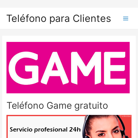
Ir
al
Teléfono para Clientes
contenido
Main
Men
Teléfono Game gratuito